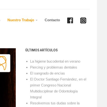
s
Nuestro Trabajo
Contacto
ÚLTIMOS ARTÍCULOS
La higiene bucodental en verano
Piercing y problemas dentales
El sangrado de encías
El Doctor Santiago Fernández, en el
primer Congreso Nacional
Multidisciplinar de Odontología
Integral
Resolvemos tus dudas sobre la