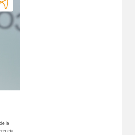
de la
erencia