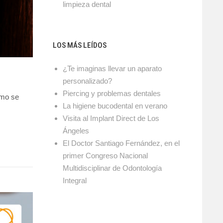
limpieza dental
LOS MÁS LEÍDOS
¿Te imaginas llevar un aparato
personalizado?
Piercing y problemas dentales
ómo se
La higiene bucodental en verano
Visita al Implant Direct de Los
Ángeles
El Doctor Santiago Fernández, en el
primer Congreso Nacional
Multidisciplinar de Odontología
Integral