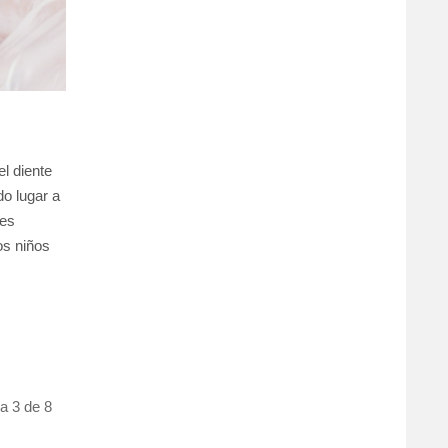
el diente
do lugar a
tes
os niños
a 3 de 8